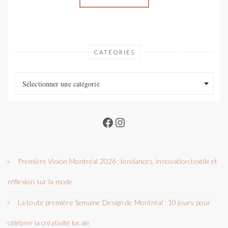
CATÉORIES
Catéories
Catéories
Sélectionner une catégorie
Facebook
Instagram
Première Vision Montréal 2026 : tendances, innovation textile et
réflexion sur la mode
La toute première Semaine Design de Montréal : 10 jours pour
célébrer la créativité locale