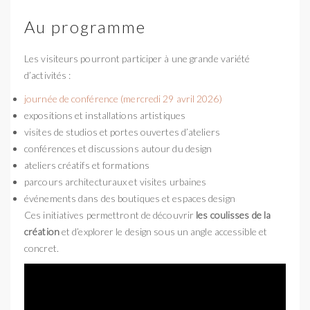
Au programme
Les visiteurs pourront participer à une grande variété
d’activités :
journée de conférence (mercredi 29 avril 2026)
expositions et installations artistiques
visites de studios et portes ouvertes d’ateliers
conférences et discussions autour du design
ateliers créatifs et formations
parcours architecturaux et visites urbaines
événements dans des boutiques et espaces design
Ces initiatives permettront de découvrir
les coulisses de la
création
et d’explorer le design sous un angle accessible et
concret.