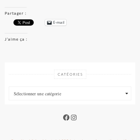
Partager :
E-mail
J’aime ça :
CATÉORIES
Catéories
Catéories
Sélectionner une catégorie
Facebook
Instagram