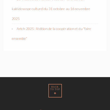
kaléidoscope culturel du 31 octobre au 16 novembre
2025
Artch 2025 : l’édition de la coopération et du “faire
ensemble”
BACK
TO TOP