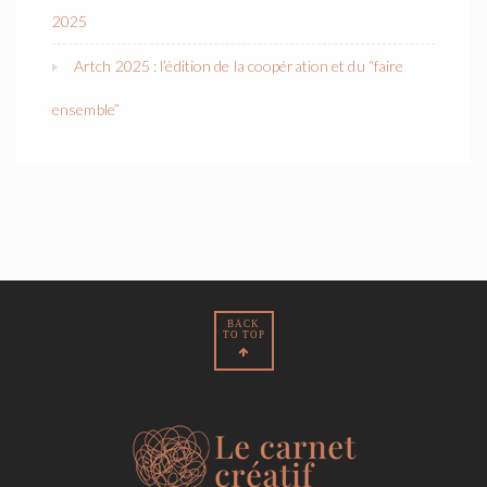
2025
Artch 2025 : l’édition de la coopération et du “faire
ensemble”
BACK
TO TOP