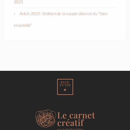
2025
Artch 2025 : l’édition de la coopération et du “faire
ensemble”
BACK
TO TOP