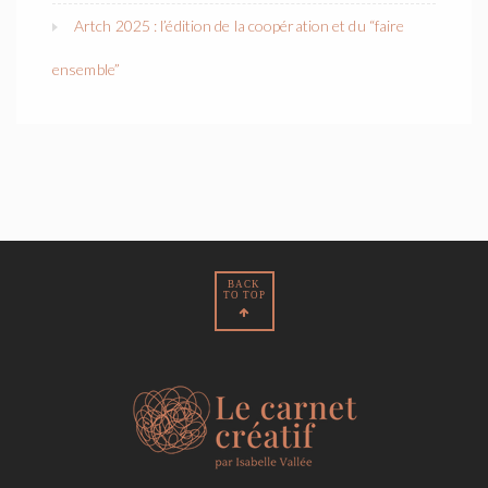
Artch 2025 : l’édition de la coopération et du “faire
ensemble”
BACK
TO TOP