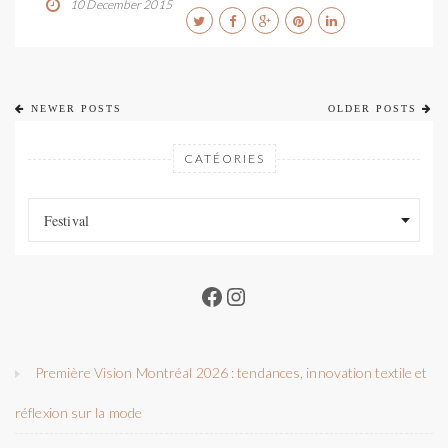
10 December 2015
NEWER POSTS
OLDER POSTS
CATÉORIES
Catéories
Catéories
Festival
Facebook
Instagram
Première Vision Montréal 2026 : tendances, innovation textile et
réflexion sur la mode