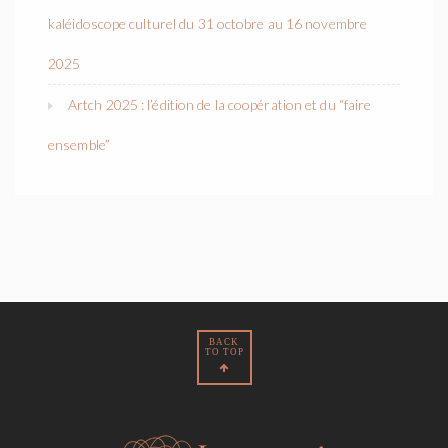
kaléidoscope culturel du 31 octobre au 16 novembre
2025
Artch 2025 : l’édition de la coopération et du “faire
ensemble”
BACK
TO TOP