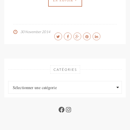
EN SAVOIR +
30 November 2014
CATÉORIES
Catéories
Catéories
Sélectionner une catégorie
Facebook
Instagram