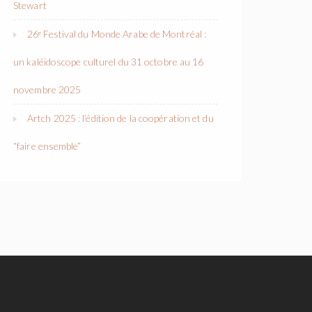
Stewart
26ᵉ Festival du Monde Arabe de Montréal :
un kaléidoscope culturel du 31 octobre au 16
novembre 2025
Artch 2025 : l’édition de la coopération et du
“faire ensemble”