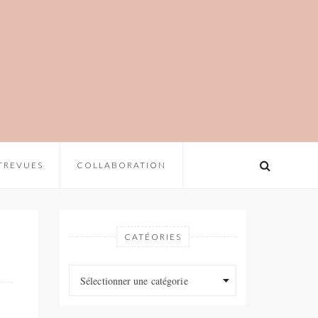
TREVUES
COLLABORATION
CATÉORIES
Catéories
Catéories
Sélectionner une catégorie