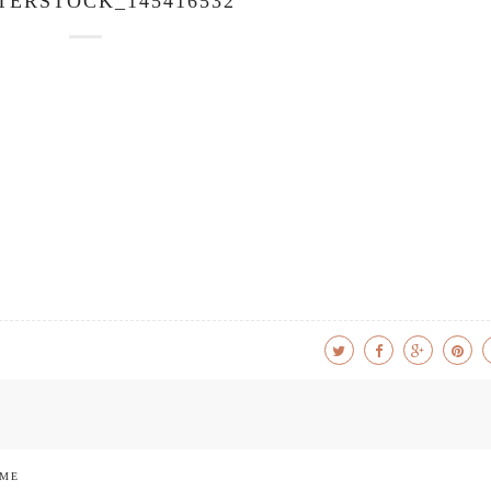
TERSTOCK_145416532
 ME