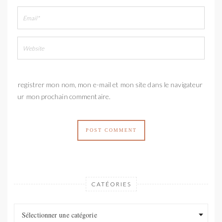
Enregistrer mon nom, mon e-mail et mon site dans le navigateur
pour mon prochain commentaire.
CATÉORIES
Catéories
Catéories
Sélectionner une catégorie