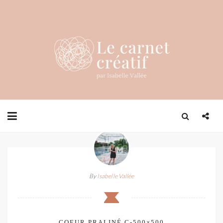
By
Isabelle Vallée
COEUR.PRALINÉ.C-500×500