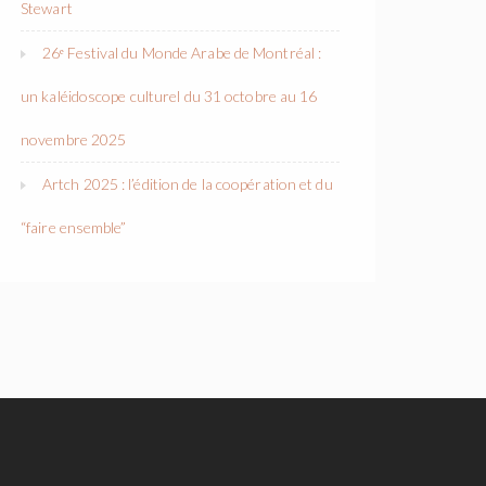
Stewart
26ᵉ Festival du Monde Arabe de Montréal :
un kaléidoscope culturel du 31 octobre au 16
novembre 2025
Artch 2025 : l’édition de la coopération et du
“faire ensemble”