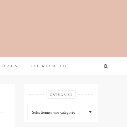
TREVUES
COLLABORATION
CATÉORIES
Catéories
Catéories
Sélectionner une catégorie