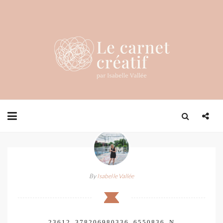
By
Isabelle Vallée
23612_378206980336_6550836_N