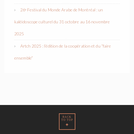
26ᵉ Festival du Monde Arabe de Montréal : un
kaléidoscope culturel du 31 octobre au 16 novembre
2025
Artch 2025 : l’édition de la coopération et du “faire
ensemble”
BACK
TO TOP