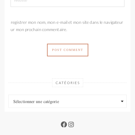
Enregistrer mon nom, mon e-mail et mon site dans le navigateur
pour mon prochain commentaire.
CATÉORIES
Catéories
Catéories
Sélectionner une catégorie
Facebook
Instagram