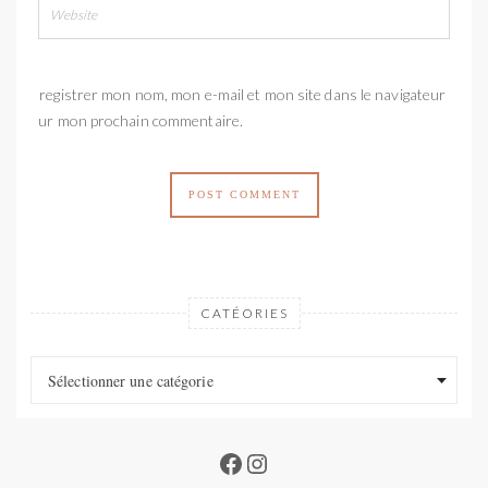
Enregistrer mon nom, mon e-mail et mon site dans le navigateur
pour mon prochain commentaire.
CATÉORIES
Catéories
Catéories
Sélectionner une catégorie
Facebook
Instagram