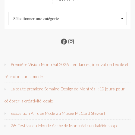
Catéories
Catéories
Sélectionner une catégorie
Facebook
Instagram
Première Vision Montréal 2026 : tendances, innovation textile et
réflexion sur la mode
La toute première Semaine Design de Montréal : 10 jours pour
célébrer la créativité locale
Exposition Afrique Mode au Musée McCord Stewart
26ᵉ Festival du Monde Arabe de Montréal : un kaléidoscope