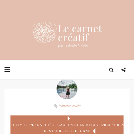
By
Isabelle Vallée
,
,
,
,
,
ACTIVITÉS
LANAUDIÈRE
LAURENTIDES
MIRABEL
RELÂCHE
ST-
EUSTACHE
TERREBONNE
,