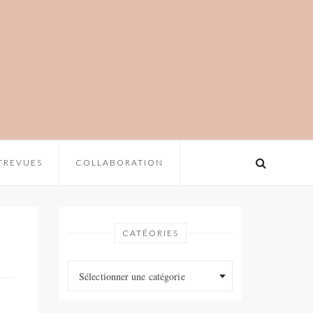
TREVUES
COLLABORATION
CATÉORIES
Catéories
Catéories
Sélectionner une catégorie