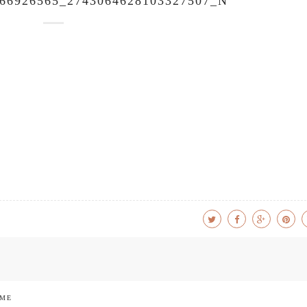
966926565_2743064628103327507_N
 ME