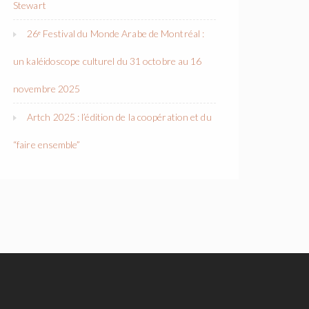
Stewart
26ᵉ Festival du Monde Arabe de Montréal :
un kaléidoscope culturel du 31 octobre au 16
novembre 2025
Artch 2025 : l’édition de la coopération et du
“faire ensemble”