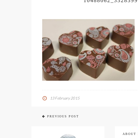
10488062_332839
13 February 2015
PREVIOUS POST
ABOUT