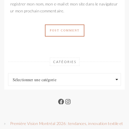
Enregistrer mon nom, mon e-mail et mon site dans le navigateur
pour mon prochain commentaire.
CATÉORIES
Catéories
Catéories
Sélectionner une catégorie
Facebook
Instagram
Première Vision Montréal 2026 : tendances, innovation textile et