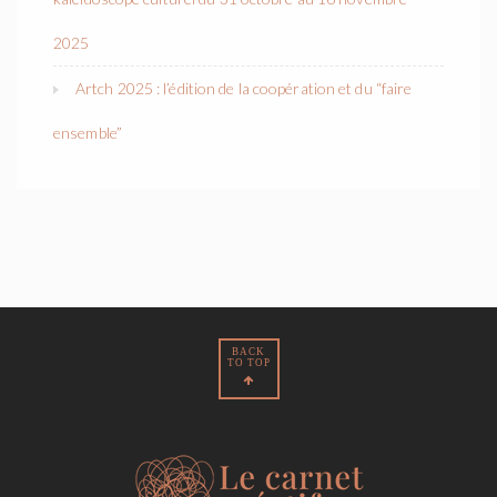
2025
Artch 2025 : l’édition de la coopération et du “faire
ensemble”
BACK
TO TOP