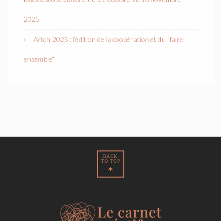
2025
Artch 2025 : l’édition de la coopération et du “faire
ensemble”
BACK
TO TOP