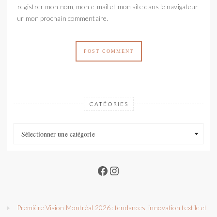
Enregistrer mon nom, mon e-mail et mon site dans le navigateur
pour mon prochain commentaire.
CATÉORIES
Catéories
Catéories
Sélectionner une catégorie
Facebook
Instagram
Première Vision Montréal 2026 : tendances, innovation textile et