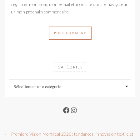
Enregistrer mon nom, mon e-mail et mon site dans le navigateur
pour mon prochain commentaire.
CATÉORIES
Catéories
Catéories
Sélectionner une catégorie
Facebook
Instagram
Première Vision Montréal 2026 : tendances, innovation textile et