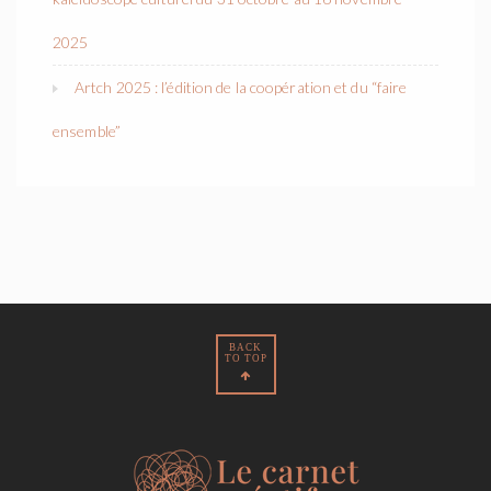
2025
Artch 2025 : l’édition de la coopération et du “faire
ensemble”
BACK
TO TOP