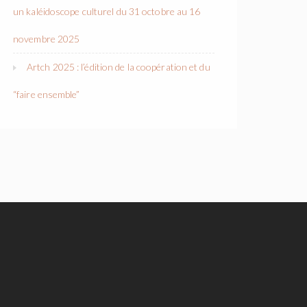
un kaléidoscope culturel du 31 octobre au 16
novembre 2025
Artch 2025 : l’édition de la coopération et du
“faire ensemble”