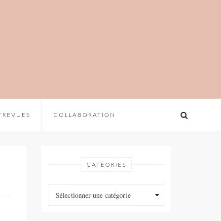
TREVUES
COLLABORATION
CATÉORIES
Catéories
Catéories
Sélectionner une catégorie