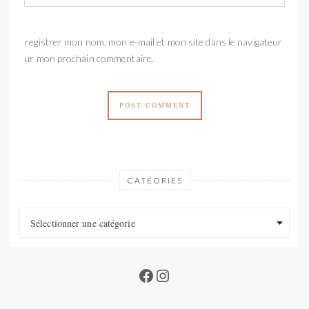
Enregistrer mon nom, mon e-mail et mon site dans le navigateur
pour mon prochain commentaire.
CATÉORIES
Catéories
Catéories
Sélectionner une catégorie
Facebook
Instagram