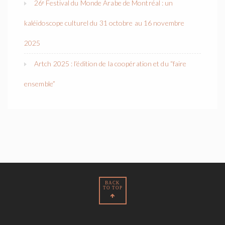
26ᵉ Festival du Monde Arabe de Montréal : un
kaléidoscope culturel du 31 octobre au 16 novembre
2025
Artch 2025 : l’édition de la coopération et du “faire
ensemble”
BACK
TO TOP