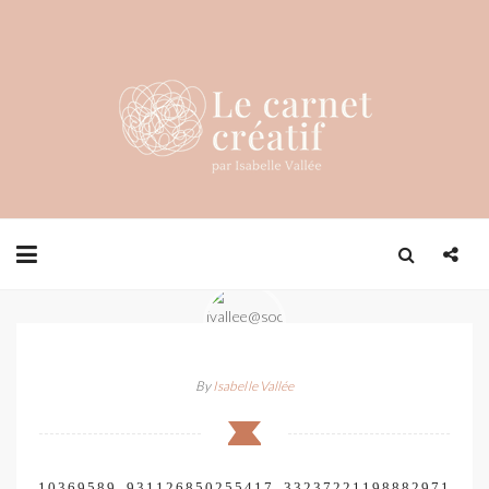
By
Isabelle Vallée
10369589_931126850255417_33237221198882971