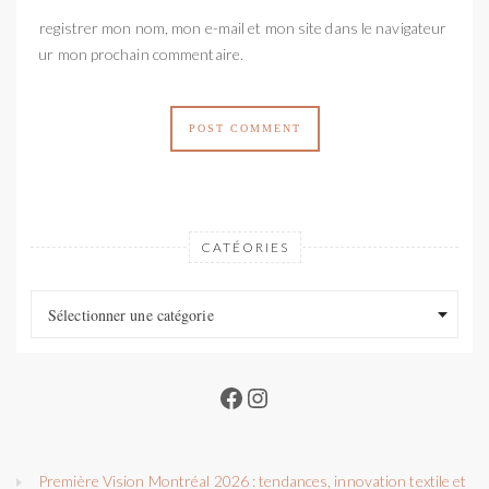
Enregistrer mon nom, mon e-mail et mon site dans le navigateur
pour mon prochain commentaire.
CATÉORIES
Catéories
Catéories
Sélectionner une catégorie
Facebook
Instagram
Première Vision Montréal 2026 : tendances, innovation textile et