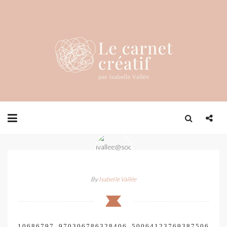
By
Isabelle Vallée
10686797_970306786328406_50064123769387506