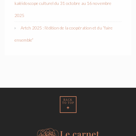
kaléidoscope culturel du 31 octobre au 16 novembre
2025
Artch 2025 : l’édition de la coopération et du “faire
ensemble”
BACK
TO TOP