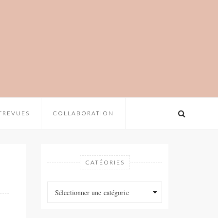
TREVUES
COLLABORATION
CATÉORIES
Catéories
Catéories
Sélectionner une catégorie