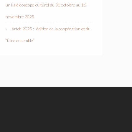
un kaléidoscope culturel du 31 octobre au 16
novembre 2025
Artch 2025 : l’édition de la coopération et du
“faire ensemble”