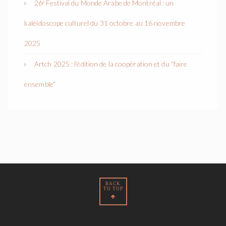
26ᵉ Festival du Monde Arabe de Montréal : un
kaléidoscope culturel du 31 octobre au 16 novembre
2025
Artch 2025 : l’édition de la coopération et du “faire
ensemble”
BACK
TO TOP