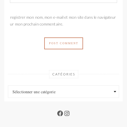
Enregistrer mon nom, mon e-mail et mon site dans le navigateur
pour mon prochain commentaire.
CATÉORIES
Catéories
Catéories
Sélectionner une catégorie
Facebook
Instagram