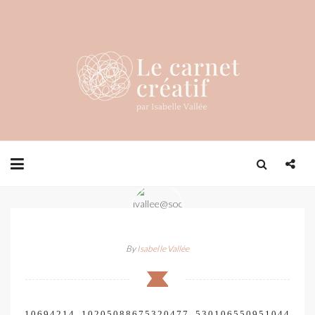
By
Isabelle Vallée
10694214_10205088675320477_530106550951044