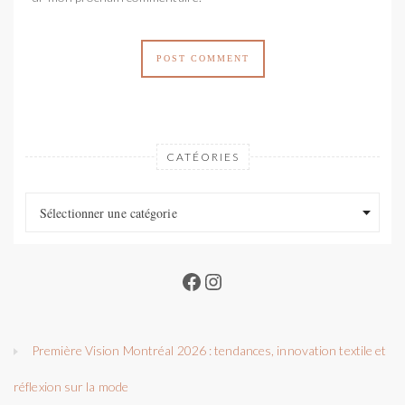
CATÉORIES
Catéories
Catéories
Sélectionner une catégorie
Facebook
Instagram
Première Vision Montréal 2026 : tendances, innovation textile et
réflexion sur la mode