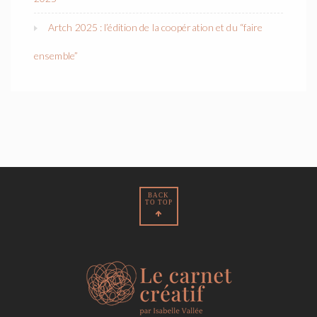
Artch 2025 : l’édition de la coopération et du “faire
ensemble”
BACK
TO TOP