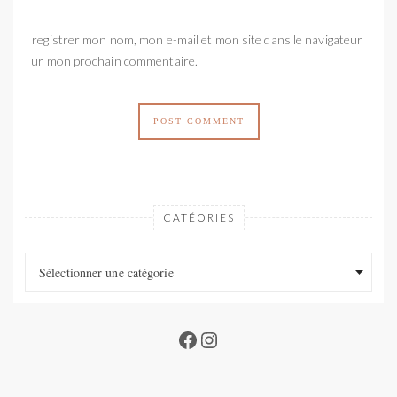
Enregistrer mon nom, mon e-mail et mon site dans le navigateur
pour mon prochain commentaire.
CATÉORIES
Catéories
Catéories
Sélectionner une catégorie
Facebook
Instagram