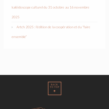
kaléidoscope culturel du 31 octobre au 16 novembre
2025
Artch 2025 : l’édition de la coopération et du “faire
ensemble”
BACK
TO TOP