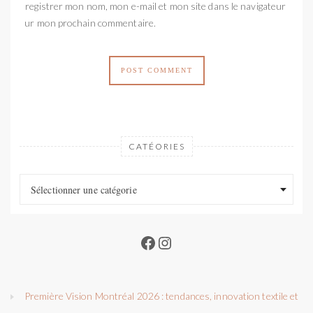
Enregistrer mon nom, mon e-mail et mon site dans le navigateur
pour mon prochain commentaire.
CATÉORIES
Catéories
Catéories
Sélectionner une catégorie
Facebook
Instagram
Première Vision Montréal 2026 : tendances, innovation textile et