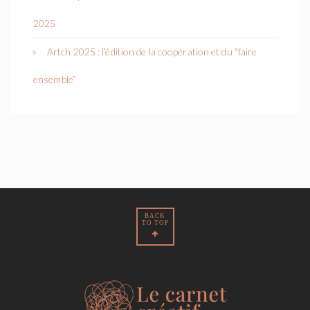
2025
Artch 2025 : l’édition de la coopération et du “faire
ensemble”
BACK
TO TOP