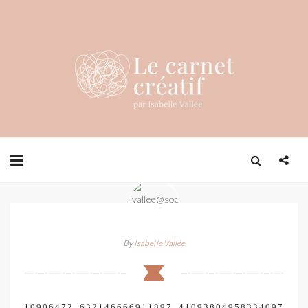
By
Isabelle Vallée
10906472_632146666911897_41093804958334097