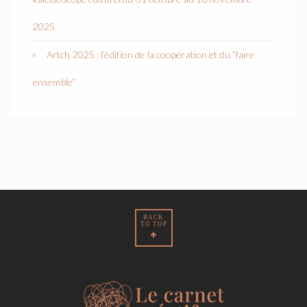
2025
Artch 2025 : l’édition de la coopération et du “faire
ensemble”
BACK
TO TOP