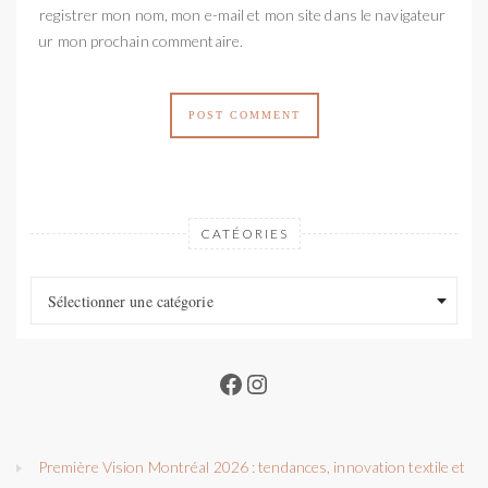
Enregistrer mon nom, mon e-mail et mon site dans le navigateur
pour mon prochain commentaire.
CATÉORIES
Catéories
Catéories
Sélectionner une catégorie
Facebook
Instagram
Première Vision Montréal 2026 : tendances, innovation textile et