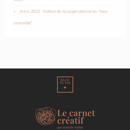
Artch 2025 : l’édition de la coopération et du “faire
ensemble”
BACK
TO TOP