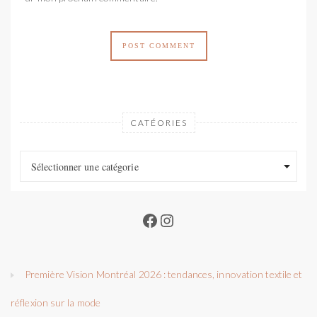
CATÉORIES
Catéories
Catéories
Sélectionner une catégorie
Facebook
Instagram
Première Vision Montréal 2026 : tendances, innovation textile et
réflexion sur la mode