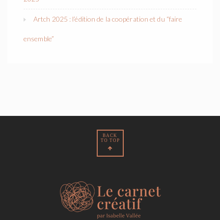
Artch 2025 : l’édition de la coopération et du “faire
ensemble”
BACK
TO TOP