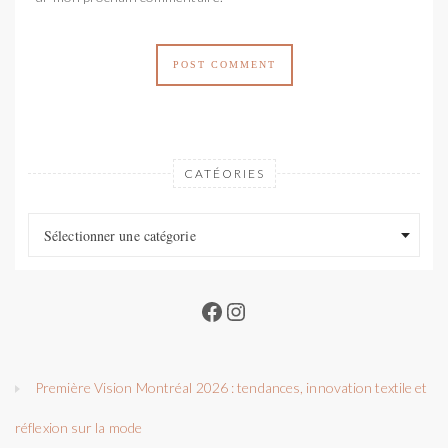
CATÉORIES
Catéories
Catéories
Sélectionner une catégorie
Facebook
Instagram
Première Vision Montréal 2026 : tendances, innovation textile et
réflexion sur la mode