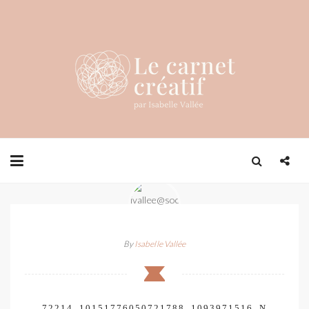
By
Isabelle Vallée
72214_10151776050721788_1093971516_N