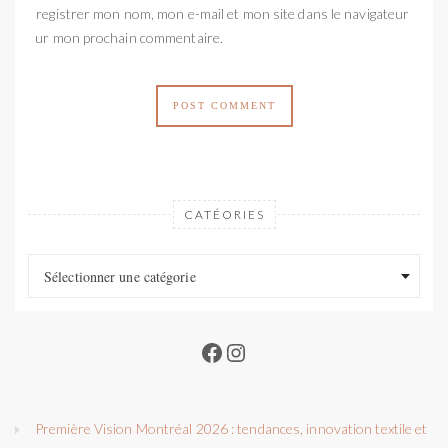
Enregistrer mon nom, mon e-mail et mon site dans le navigateur
pour mon prochain commentaire.
CATÉORIES
Catéories
Catéories
Sélectionner une catégorie
Facebook
Instagram
Première Vision Montréal 2026 : tendances, innovation textile et