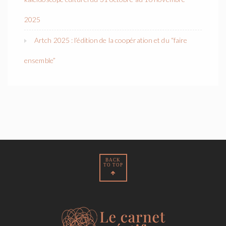
2025
Artch 2025 : l’édition de la coopération et du “faire
ensemble”
BACK
TO TOP