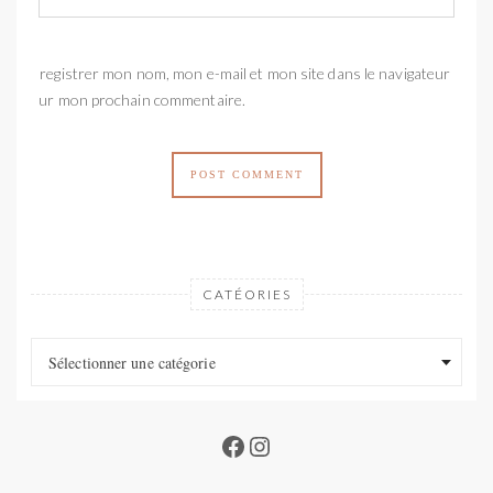
Enregistrer mon nom, mon e-mail et mon site dans le navigateur
pour mon prochain commentaire.
CATÉORIES
Catéories
Catéories
Sélectionner une catégorie
Facebook
Instagram