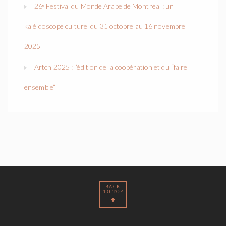
26ᵉ Festival du Monde Arabe de Montréal : un
kaléidoscope culturel du 31 octobre au 16 novembre
2025
Artch 2025 : l’édition de la coopération et du “faire
ensemble”
BACK
TO TOP