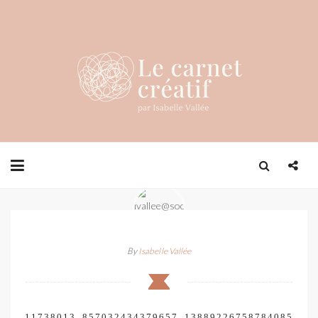
By
Isabelle Vallée
11738013_857032434379657_13889226758784085