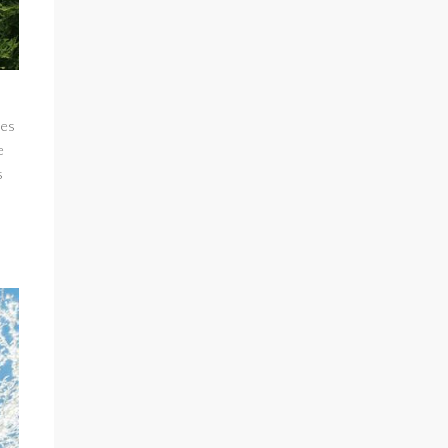
des
e
s