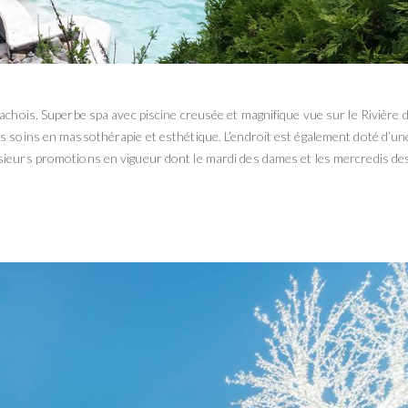
tachois. Superbe spa avec piscine creusée et magnifique vue sur le Rivière 
es soins en massothérapie et esthétique. L’endroit est également doté d’un
sieurs promotions en vigueur dont le mardi des dames et les mercredis de