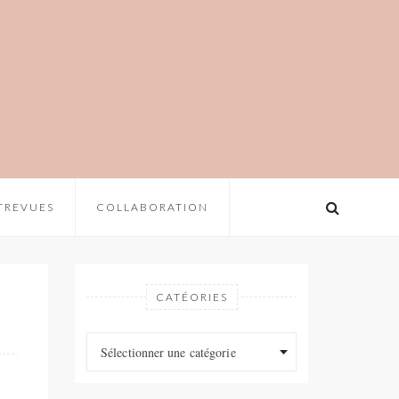
TREVUES
COLLABORATION
CATÉORIES
Catéories
Catéories
Sélectionner une catégorie