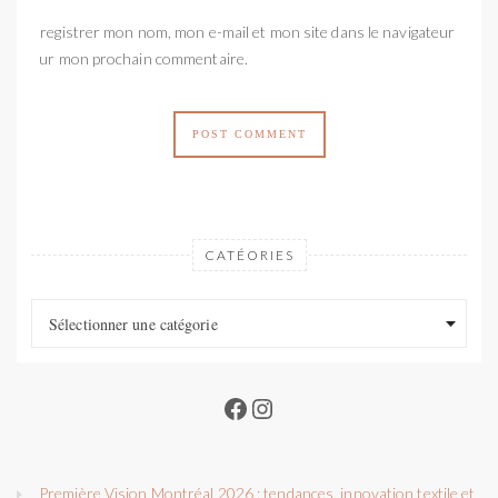
Enregistrer mon nom, mon e-mail et mon site dans le navigateur
pour mon prochain commentaire.
CATÉORIES
Catéories
Catéories
Sélectionner une catégorie
Facebook
Instagram
Première Vision Montréal 2026 : tendances, innovation textile et