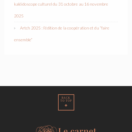
kaléidoscope culturel du 31 octobre au 16 novembre
2025
Artch 2025 : l’édition de la coopération et du “faire
ensemble”
BACK
TO TOP