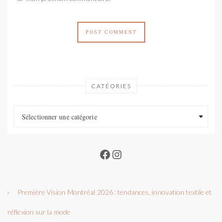
CATÉORIES
Catéories
Catéories
Sélectionner une catégorie
Facebook
Instagram
Première Vision Montréal 2026 : tendances, innovation textile et
réflexion sur la mode