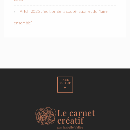
Artch 2025 : l’édition de la coopération et du “faire
ensemble”
BACK
TO TOP