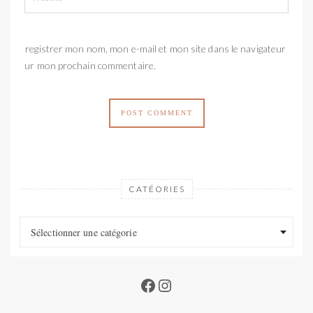
Enregistrer mon nom, mon e-mail et mon site dans le navigateur
pour mon prochain commentaire.
CATÉORIES
Catéories
Catéories
Sélectionner une catégorie
Facebook
Instagram