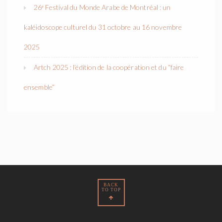
26ᵉ Festival du Monde Arabe de Montréal : un
kaléidoscope culturel du 31 octobre au 16 novembre
2025
Artch 2025 : l’édition de la coopération et du “faire
ensemble”
BACK
TO TOP