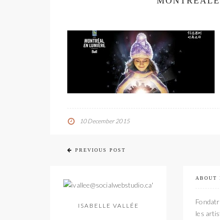
MONTREALE
10 December 2015
PREVIOUS POST
ABOUT
Fondatri
ISABELLE VALLÉE
les arti