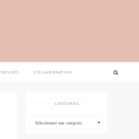
TREVUES
COLLABORATION
CATÉORIES
Catéories
Catéories
Sélectionner une catégorie