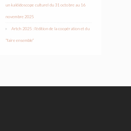
un kaléidoscope culturel du 31 octobre au 16
novembre 2025
Artch 2025 : l’édition de la coopération et du
“faire ensemble”