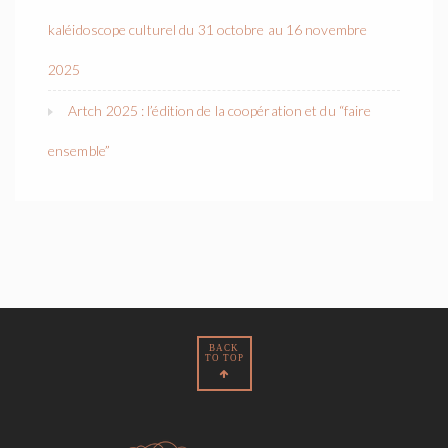
kaléidoscope culturel du 31 octobre au 16 novembre
2025
Artch 2025 : l’édition de la coopération et du “faire
ensemble”
BACK
TO TOP