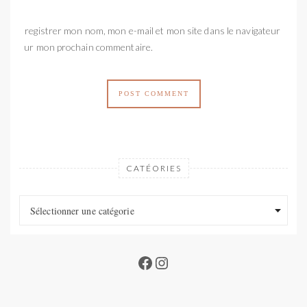
Enregistrer mon nom, mon e-mail et mon site dans le navigateur
pour mon prochain commentaire.
CATÉORIES
Catéories
Catéories
Sélectionner une catégorie
Facebook
Instagram