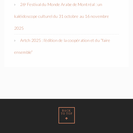
26ᵉ Festival du Monde Arabe de Montréal : un
kaléidoscope culturel du 31 octobre au 16 novembre
2025
Artch 2025 : l’édition de la coopération et du “faire
ensemble”
BACK
TO TOP