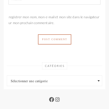
Enregistrer mon nom, mon e-mail et mon site dans le navigateur
pour mon prochain commentaire.
CATÉORIES
Catéories
Catéories
Sélectionner une catégorie
Facebook
Instagram