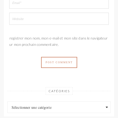
Enregistrer mon nom, mon e-mail et mon site dans le navigateur
pour mon prochain commentaire.
CATÉORIES
Catéories
Catéories
Sélectionner une catégorie