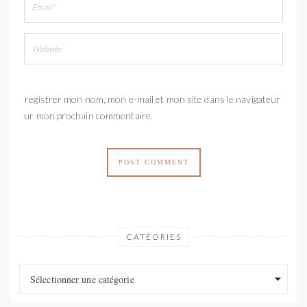
Enregistrer mon nom, mon e-mail et mon site dans le navigateur
pour mon prochain commentaire.
CATÉORIES
Catéories
Catéories
Sélectionner une catégorie