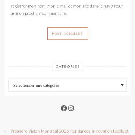
Enregistrer mon nom, mon e-mail et mon site dans le navigateur
pour mon prochain commentaire.
CATÉORIES
Catéories
Catéories
Sélectionner une catégorie
Facebook
Instagram
Première Vision Montréal 2026 : tendances, innovation textile et