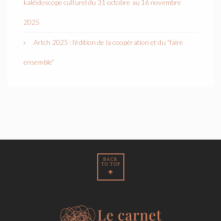
kaléidoscope culturel du 31 octobre au 16 novembre
2025
Artch 2025 : l’édition de la coopération et du “faire
ensemble”
BACK
TO TOP