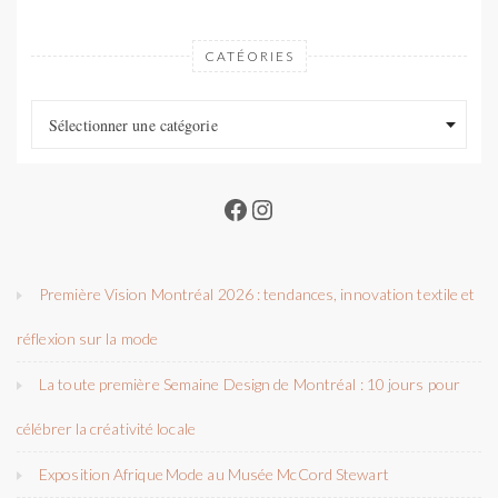
CATÉORIES
Catéories
Catéories
Sélectionner une catégorie
Facebook
Instagram
Première Vision Montréal 2026 : tendances, innovation textile et
réflexion sur la mode
La toute première Semaine Design de Montréal : 10 jours pour
célébrer la créativité locale
Exposition Afrique Mode au Musée McCord Stewart