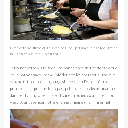
Omelette soufflée cuite avec beaucoup d’amour par l’équipe de
la Cabane à sucre Constantin.
Terminez votre visite avec une bonne dose de tire d’érable que
vous pouvez savourer à l’intérieur de l’évaporateur, une jolie
cabane faite de bois de grange située à l’arrière du bâtiment
principal. Et, après un tel repas, petit tour de calèche, marche
dans les bois, promenade en traineau ou jeux gonflables, tout
y est pour dépenser votre énergie… même une miniferme!