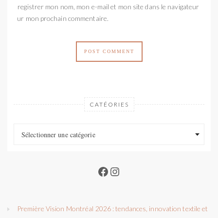
Enregistrer mon nom, mon e-mail et mon site dans le navigateur
pour mon prochain commentaire.
CATÉORIES
Catéories
Catéories
Sélectionner une catégorie
Facebook
Instagram
Première Vision Montréal 2026 : tendances, innovation textile et