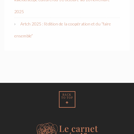
2025
Artch 2025 : l’édition de la coopération et du “faire
ensemble”
BACK
TO TOP