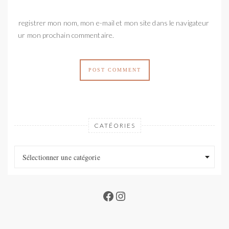
Enregistrer mon nom, mon e-mail et mon site dans le navigateur
pour mon prochain commentaire.
CATÉORIES
Catéories
Catéories
Sélectionner une catégorie
Facebook
Instagram