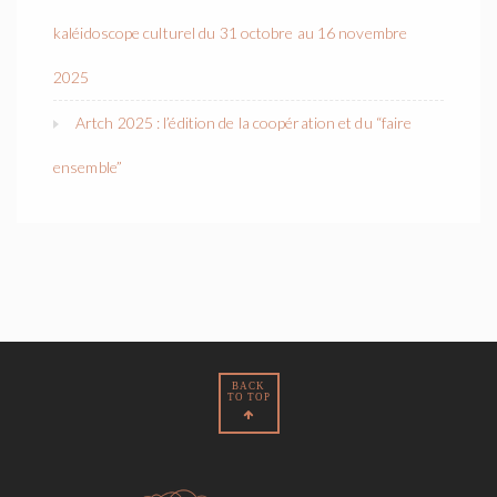
kaléidoscope culturel du 31 octobre au 16 novembre
2025
Artch 2025 : l’édition de la coopération et du “faire
ensemble”
BACK
TO TOP