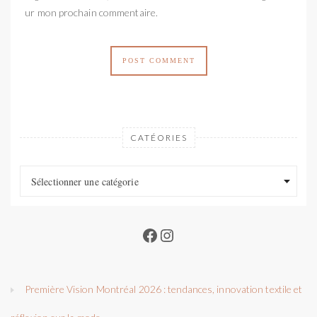
pour mon prochain commentaire.
CATÉORIES
Catéories
Catéories
Sélectionner une catégorie
Facebook
Instagram
Première Vision Montréal 2026 : tendances, innovation textile et