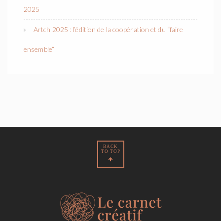
2025
Artch 2025 : l’édition de la coopération et du “faire
ensemble”
BACK
TO TOP