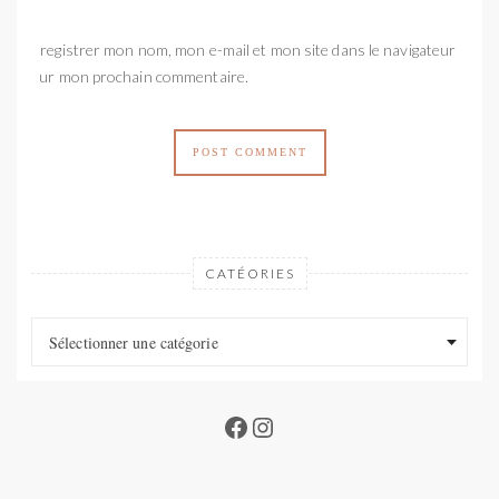
Enregistrer mon nom, mon e-mail et mon site dans le navigateur
pour mon prochain commentaire.
CATÉORIES
Catéories
Catéories
Sélectionner une catégorie
Facebook
Instagram