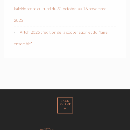
kaléidoscope culturel du 31 octobre au 16 novembre
2025
Artch 2025 : l’édition de la coopération et du “faire
ensemble”
BACK
TO TOP