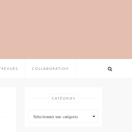
TREVUES
COLLABORATION
CATÉORIES
Catéories
Catéories
Sélectionner une catégorie