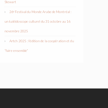
Stewart
26ᵉ Festival du Monde Arabe de Montréal :
un kaléidoscope culturel du 31 octobre au 16
novembre 2025
Artch 2025 : l’édition de la coopération et du
“faire ensemble”