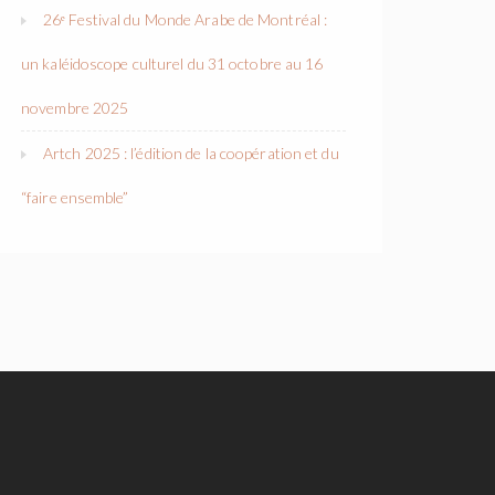
26ᵉ Festival du Monde Arabe de Montréal :
un kaléidoscope culturel du 31 octobre au 16
novembre 2025
Artch 2025 : l’édition de la coopération et du
“faire ensemble”