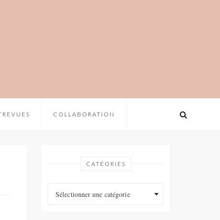
TREVUES
COLLABORATION
CATÉORIES
Catéories
Catéories
Sélectionner une catégorie