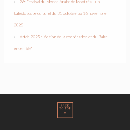
26ᵉ Festival du Monde Arabe de Montréal : un
kaléidoscope culturel du 31 octobre au 16 novembre
2025
Artch 2025 : l’édition de la coopération et du “faire
ensemble”
BACK
TO TOP