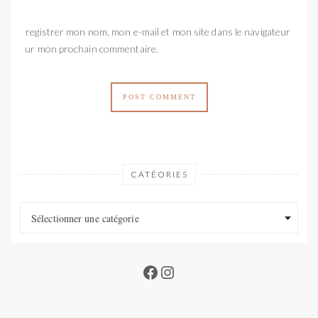
Enregistrer mon nom, mon e-mail et mon site dans le navigateur
pour mon prochain commentaire.
CATÉORIES
Catéories
Catéories
Sélectionner une catégorie
Facebook
Instagram