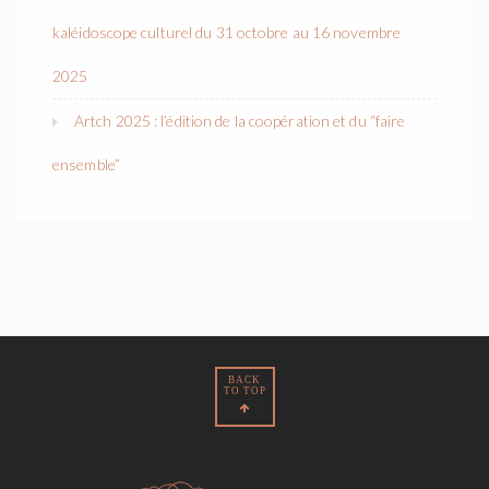
kaléidoscope culturel du 31 octobre au 16 novembre
2025
Artch 2025 : l’édition de la coopération et du “faire
ensemble”
BACK
TO TOP