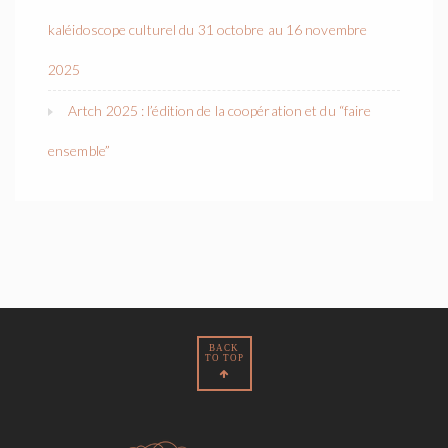
kaléidoscope culturel du 31 octobre au 16 novembre
2025
Artch 2025 : l’édition de la coopération et du “faire
ensemble”
BACK
TO TOP