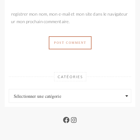
Enregistrer mon nom, mon e-mail et mon site dans le navigateur
pour mon prochain commentaire.
CATÉORIES
Catéories
Catéories
Sélectionner une catégorie
Facebook
Instagram