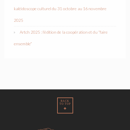
kaléidoscope culturel du 31 octobre au 16 novembre
2025
Artch 2025 : l’édition de la coopération et du “faire
ensemble”
BACK
TO TOP