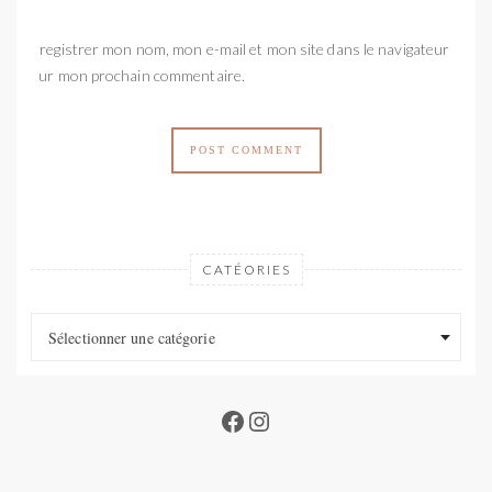
Enregistrer mon nom, mon e-mail et mon site dans le navigateur
pour mon prochain commentaire.
CATÉORIES
Catéories
Catéories
Sélectionner une catégorie
Facebook
Instagram